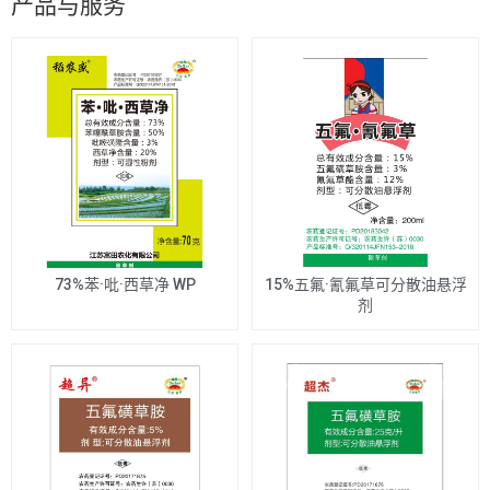
产品与服务
73%苯·吡·西草净 WP
15%五氟·氰氟草可分散油悬浮
剂