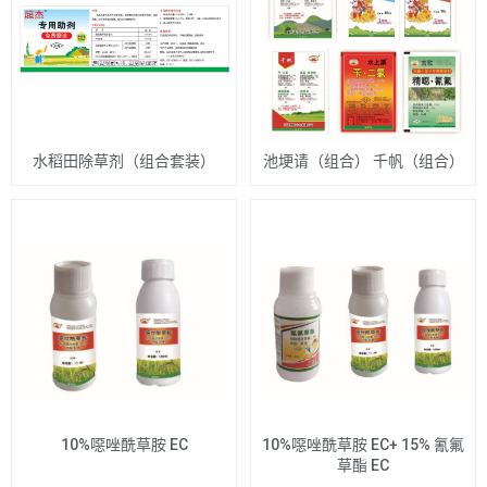
水稻田除草剂（组合套装）
池埂请（组合） 千帆（组合）
10%噁唑酰草胺 EC
10%噁唑酰草胺 EC+ 15% 氰氟
草酯 EC