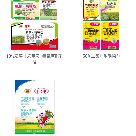
10%精噁唑禾草灵+氰氟草酯乳
50%二氯喹啉酸粉剂
油