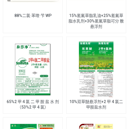
88%二氯·苯喹·芐 WP
15%氰氟草脂乳油+25%氰氟草
脂水乳剂+30%氰氟草脂可分 散
悬浮剂
65%2 甲 4 氯 二 甲 胺 盐 水 剂
10%双草醚悬浮剂+2 甲 4 氯二
（53%2 甲 4 氯）
甲胺盐水剂