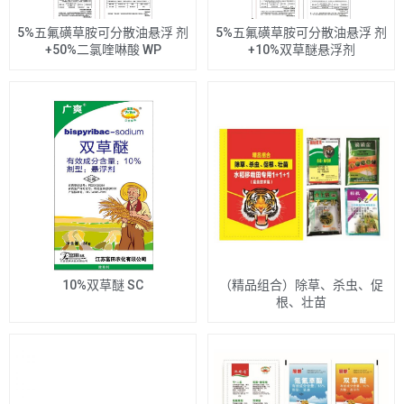
5%五氟磺草胺可分散油悬浮 剂
5%五氟磺草胺可分散油悬浮 剂
+50%二氯喹啉酸 WP
+10%双草醚悬浮剂
10%双草醚 SC
（精品组合）除草、杀虫、促
根、壮苗