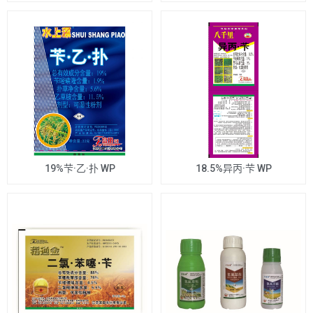
19%芐·乙·扑 WP
18.5%异丙·芐 WP