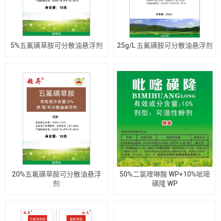
5%五氟磺草胺可分散油悬浮剂
25g/L 五氟磺胺可分散油悬浮剂
20%五氟磺草胺可分散油悬浮
50%二氯喹啉酸 WP+10%呲嘧
剂
磺隆 WP