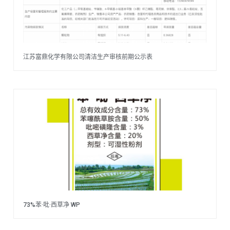
江苏富鼎化学有限公司清洁生产审核前期公示表
73%苯·吡·西草净 WP