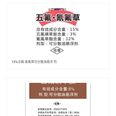
15%五氟·氰氟草可分散油悬浮 剂