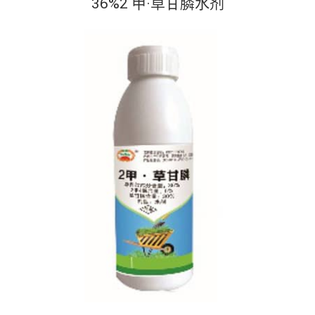
36%2 甲·草甘膦水剂