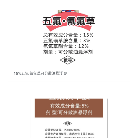
15%五氟·氰氟草可分散油悬浮 剂