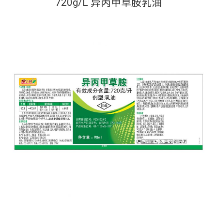
720g/L 异丙甲草胺乳油