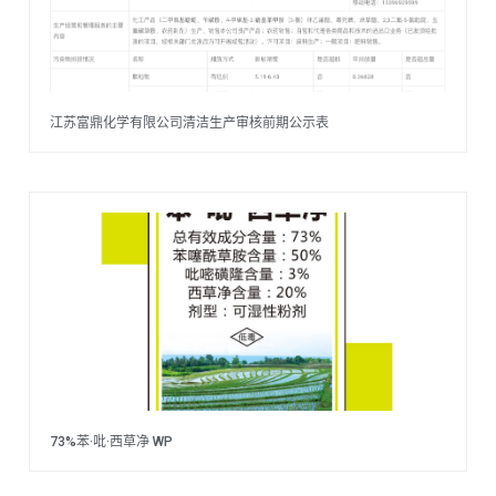
江苏富鼎化学有限公司清洁生产审核前期公示表
73%苯·吡·西草净 WP