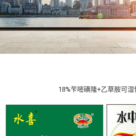
18%苄嘧磺隆+乙草胺可湿