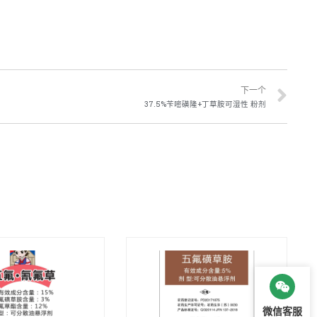
下一个
37.5%苄嘧磺隆+丁草胺可湿性 粉剂
微信客服