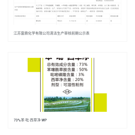
江苏富鼎化学有限公司清洁生产审核前期公示表
73%苯·吡·西草净 WP