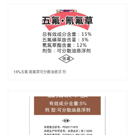
15%五氟·氰氟草可分散油悬浮 剂