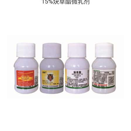
15%炔草酯微乳剂