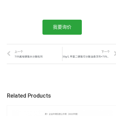
我要询价
上一个
下一个
70%氟唑磺隆水分散粒剂
30g/L 甲基二磺隆可分散油悬浮剂+70%氟唑磺隆水分散粒 剂 +44%2 甲 · 双 氟 悬 浮 剂 +280g/L 烷基乙基磺盐酸
Related Products