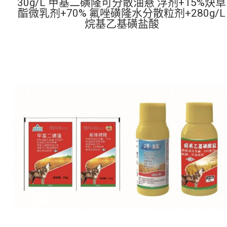
30g/L 甲基二磺隆可分散油悬 浮剂+15%炔草
酯微乳剂+70% 氟唑磺隆水分散粒剂+280g/L
烷基乙基磺盐酸