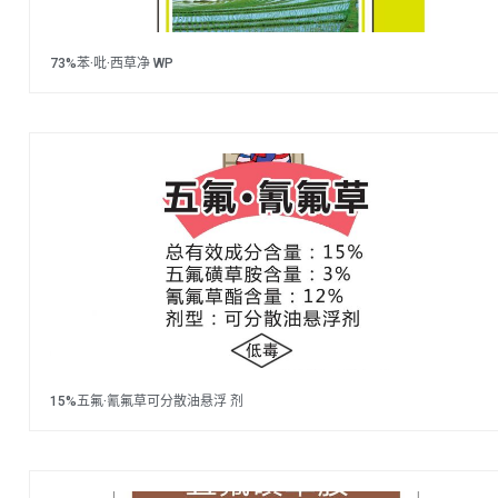
73%苯·吡·西草净 WP
15%五氟·氰氟草可分散油悬浮 剂