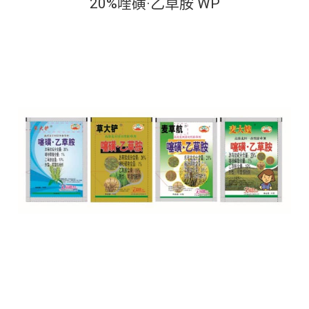
20%喹磺·乙草胺 WP