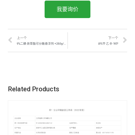
我要询价
上一个
下一个
9%二磺·炔草酯可分散悬浮剂 +280g/L 烷基乙基磺酸盐
19%芐·乙·扑 WP
Related Products