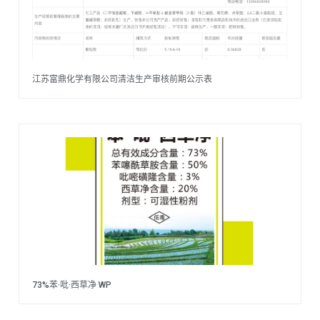
江苏富鼎化学有限公司清洁生产审核前期公示表
73%苯·吡·西草净 WP