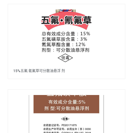
15%五氟·氰氟草可分散油悬浮 剂