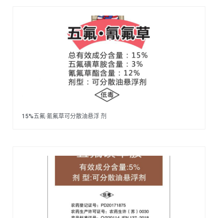
15%五氟·氰氟草可分散油悬浮 剂