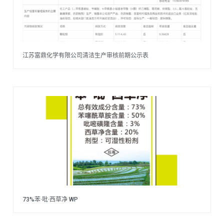
江苏富鼎化学有限公司清洁生产审核前期公示表
73%苯·吡·西草净 WP