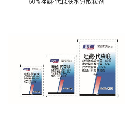
60%唑醚·代森联水分散粒剂